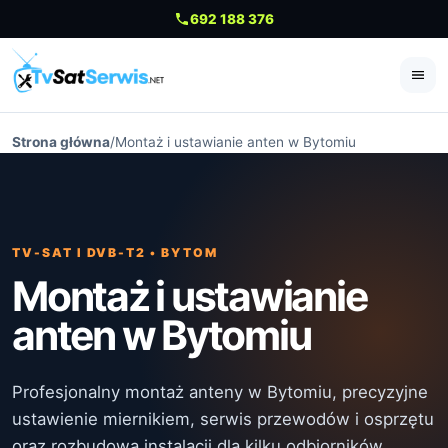
692 188 376
Me
Strona główna
/
Montaż i ustawianie anten w Bytomiu
TV-SAT I DVB-T2 • BYTOM
Montaż i ustawianie
anten w Bytomiu
Profesjonalny montaż anteny w Bytomiu, precyzyjne
ustawienie miernikiem, serwis przewodów i osprzętu
oraz rozbudowa instalacji dla kilku odbiorników.