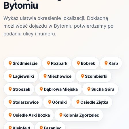
Bytomiu
Wykaz ułatwia określenie lokalizacji. Dokładną
możliwość dojazdu w Bytomiu potwierdzamy po
podaniu ulicy i numeru.
Śródmieście
Rozbark
Bobrek
Karb
Łagiewniki
Miechowice
Szombierki
Stroszek
Dąbrowa Miejska
Sucha Góra
Stolarzowice
Górniki
Osiedle Ziętka
Osiedle Arki Bożka
Kolonia Zgorzelec
Kleinfeld
Fazaniec