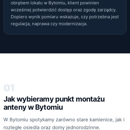
obrębem lokalu w Bytomiu, klient powinien
wcześniej potwierdzić dostęp oraz zgodę zarządcy.
Dopiero wynik pomiaru wskazuje, czy potrzebna jest
regulacja, naprawa czy modernizacja.
01
Jak wybieramy punkt montażu
anteny w Bytomiu
W Bytomiu spotykamy zarówno stare kamienice, jak i
rozległe osiedla oraz domy jednorodzinne.