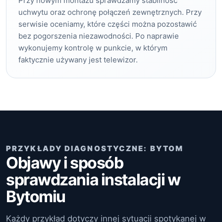
Przy nowym montażu sprawdzamy stabilność
uchwytu oraz ochronę połączeń zewnętrznych. Przy
serwisie oceniamy, które części można pozostawić
bez pogorszenia niezawodności. Po naprawie
wykonujemy kontrolę w punkcie, w którym
faktycznie używany jest telewizor.
PRZYKŁADY DIAGNOSTYCZNE: BYTOM
Objawy i sposób
sprawdzania instalacji w
Bytomiu
Każdy przykład dotyczy innej sytuacji spotykanej w