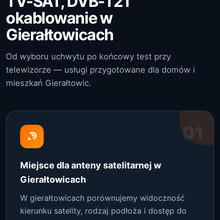
TV-SAT, DVB-T2 i
okablowanie w
Gierałtowicach
Od wyboru uchwytu po końcowy test przy
telewizorze — usługi przygotowane dla domów i
mieszkań Gierałtowic.
01
Miejsce dla anteny satelitarnej w
Gierałtowicach
W gierałtowicach porównujemy widoczność
kierunku satelity, rodzaj podłoża i dostęp do