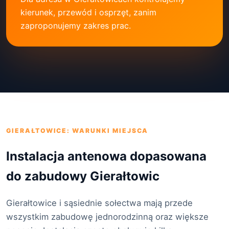
kierunek, przewód i osprzęt, zanim
zaproponujemy zakres prac.
GIERAŁTOWICE: WARUNKI MIEJSCA
Instalacja antenowa dopasowana
do zabudowy Gierałtowic
Gierałtowice i sąsiednie sołectwa mają przede
wszystkim zabudowę jednorodzinną oraz większe