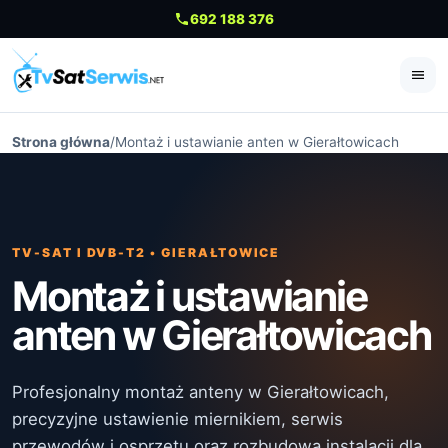
692 188 376
Me
Strona główna
/
Montaż i ustawianie anten w Gierałtowicach
TV-SAT I DVB-T2 • GIERAŁTOWICE
Montaż i ustawianie
anten w Gierałtowicach
Profesjonalny montaż anteny w Gierałtowicach,
precyzyjne ustawienie miernikiem, serwis
przewodów i osprzętu oraz rozbudowa instalacji dla