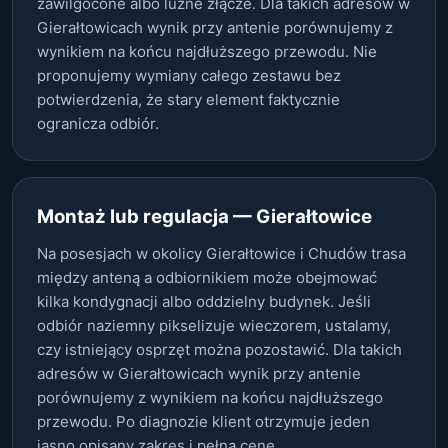
zawilgocone albo luźne złącze. Dla takich adresów w
Gierałtowicach wynik przy antenie porównujemy z
wynikiem na końcu najdłuższego przewodu. Nie
proponujemy wymiany całego zestawu bez
potwierdzenia, że stary element faktycznie
ogranicza odbiór.
Montaż lub regulacja — Gierałtowice
Na posesjach w okolicy Gierałtowice i Chudów trasa
między anteną a odbiornikiem może obejmować
kilka kondygnacji albo oddzielny budynek. Jeśli
odbiór naziemny pikselizuje wieczorem, ustalamy,
czy istniejący osprzęt można pozostawić. Dla takich
adresów w Gierałtowicach wynik przy antenie
porównujemy z wynikiem na końcu najdłuższego
przewodu. Po diagnozie klient otrzymuje jeden
jasno opisany zakres i pełną cenę.