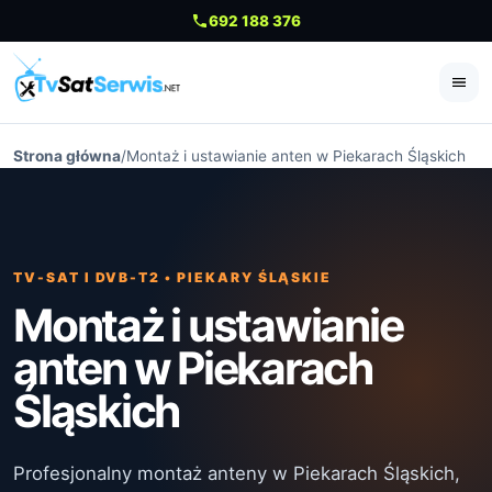
692 188 376
Me
Strona główna
/
Montaż i ustawianie anten w Piekarach Śląskich
TV-SAT I DVB-T2 • PIEKARY ŚLĄSKIE
Montaż i ustawianie
anten w Piekarach
Śląskich
Profesjonalny montaż anteny w Piekarach Śląskich,