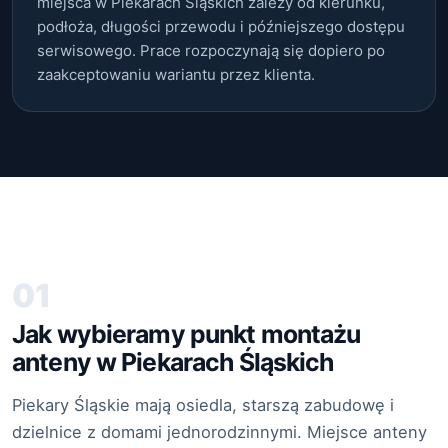
miejsca w Piekarach Śląskich zależy od kierunku,
podłoża, długości przewodu i późniejszego dostępu
serwisowego. Prace rozpoczynają się dopiero po
zaakceptowaniu wariantu przez klienta.
01
Jak wybieramy punkt montażu
anteny w Piekarach Śląskich
Piekary Śląskie mają osiedla, starszą zabudowę i
dzielnice z domami jednorodzinnymi. Miejsce anteny