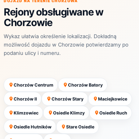
DOJAZD NA TERENIE CHORZOWA
Rejony obsługiwane w
Chorzowie
Wykaz ułatwia określenie lokalizacji. Dokładną
możliwość dojazdu w Chorzowie potwierdzamy po
podaniu ulicy i numeru.
Chorzów Centrum
Chorzów Batory
Chorzów II
Chorzów Stary
Maciejkowice
Klimzowiec
Osiedle Klimzy
Osiedle Ruch
Osiedle Hutników
Stare Osiedle