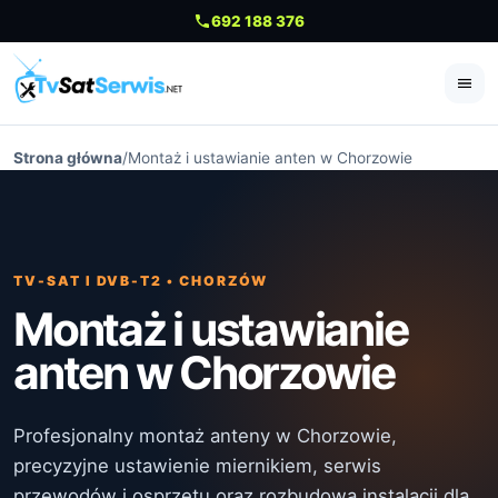
692 188 376
Me
Strona główna
/
Montaż i ustawianie anten w Chorzowie
TV-SAT I DVB-T2 • CHORZÓW
Montaż i ustawianie
anten w Chorzowie
Profesjonalny montaż anteny w Chorzowie,
precyzyjne ustawienie miernikiem, serwis
przewodów i osprzętu oraz rozbudowa instalacji dla